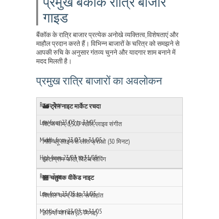
प्रमुख बैंकॉक रात्रि बाजार
गाइड
बैंकॉक के रात्रि बाजार प्रत्येक अनोखे व्यक्तित्व, विशेषताएं और
माहौल प्रदान करते हैं। विभिन्न बाजारों के चरित्र को समझने से
आपकी रुचि के अनुसार गंतव्य चुनने और यादगार शाम बनाने में
मदद मिलती है।
प्रमुख रात्रि बाजारों का अवलोकन
🚂 ट्रेन नाइट मार्केट रचदा
विंटेज थीम, 1,500 स्टॉल, लाइव संगीत
MRT ब्लू लाइन से लात फ्राओ (30 मिनट)
इंस्टाग्राम फोटो, विंटेज शॉपिंग
🏪 चतुचक वीकेंड नाइट
विशाल चयन, केवल सप्ताहांत
BTS से मो चित (25 मिनट)