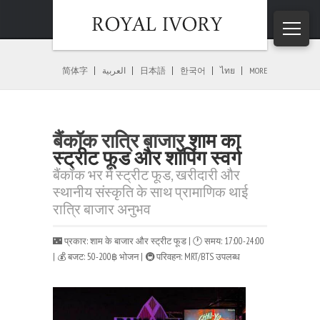
होम
»
नाइटलाइफ़
»
बैंकॉक रात्रि बाजार
简体字
العربية
日本語
한국어
ไทย
MORE
बैंकॉक रात्रि बाजार
शाम का
स्ट्रीट फूड और शॉपिंग स्वर्ग
बैंकॉक भर में स्ट्रीट फूड, खरीदारी और
स्थानीय संस्कृति के साथ प्रामाणिक थाई
रात्रि बाजार अनुभव
🌃 प्रकार: शाम के बाजार और स्ट्रीट फूड | 🕐 समय: 17:00-24:00
| 💰 बजट: 50-200฿ भोजन | 🚇 परिवहन: MRT/BTS उपलब्ध