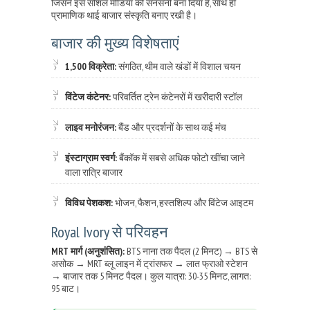
जिसने इसे सोशल मीडिया की सनसनी बना दिया है, साथ ही
प्रामाणिक थाई बाजार संस्कृति बनाए रखी है।
बाजार की मुख्य विशेषताएं
1,500 विक्रेता:
संगठित, थीम वाले खंडों में विशाल चयन
विंटेज कंटेनर:
परिवर्तित ट्रेन कंटेनरों में खरीदारी स्टॉल
लाइव मनोरंजन:
बैंड और प्रदर्शनों के साथ कई मंच
इंस्टाग्राम स्वर्ग:
बैंकॉक में सबसे अधिक फोटो खींचा जाने
वाला रात्रि बाजार
विविध पेशकश:
भोजन, फैशन, हस्तशिल्प और विंटेज आइटम
Royal Ivory से परिवहन
MRT मार्ग (अनुशंसित):
BTS नाना तक पैदल (2 मिनट) → BTS से
असोक → MRT ब्लू लाइन में ट्रांसफर → लात फ्राओ स्टेशन
→ बाजार तक 5 मिनट पैदल। कुल यात्रा: 30-35 मिनट, लागत:
95 बाट।