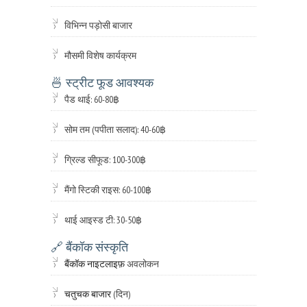
विभिन्न पड़ोसी बाजार
मौसमी विशेष कार्यक्रम
🍜 स्ट्रीट फूड आवश्यक
पैड थाई: 60-80฿
सोम तम (पपीता सलाद): 40-60฿
ग्रिल्ड सीफूड: 100-300฿
मैंगो स्टिकी राइस: 60-100฿
थाई आइस्ड टी: 30-50฿
🔗 बैंकॉक संस्कृति
बैंकॉक नाइटलाइफ़
अवलोकन
चतुचक बाजार
(दिन)