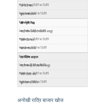
50-300 बाट
कुछ लचीलापन
🎁 स्मृति चिह्न
थाई-थीम उपहार, यादगार वस्तुएं
100-400 बाट
मानक मोलभाव
👜 विंटेज आइटम
रेट्रो कपड़े, संग्रहणीय वस्तुएं
150-1,000 बाट
दुर्लभता पर निर्भर
अनोखी रात्रि बाजार खोज