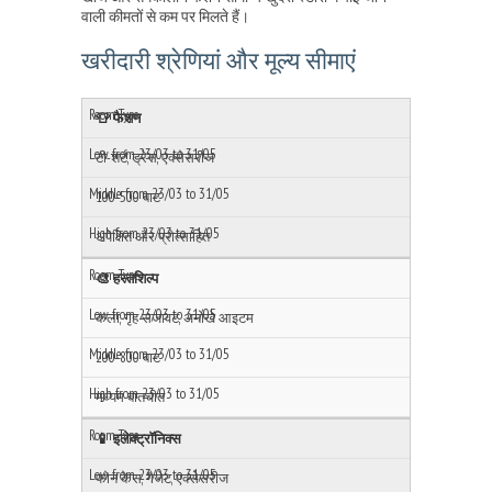
वाली कीमतों से कम पर मिलते हैं।
खरीदारी श्रेणियां और मूल्य सीमाएं
👕 फैशन
टी-शर्ट, ड्रेस, एक्सेसरीज
100-500 बाट
अपेक्षित और प्रोत्साहित
🎨 हस्तशिल्प
कला, गृह सजावट, अनोखे आइटम
200-800 बाट
मध्यम बातचीत
📱 इलेक्ट्रॉनिक्स
फोन केस, गैजेट, एक्सेसरीज